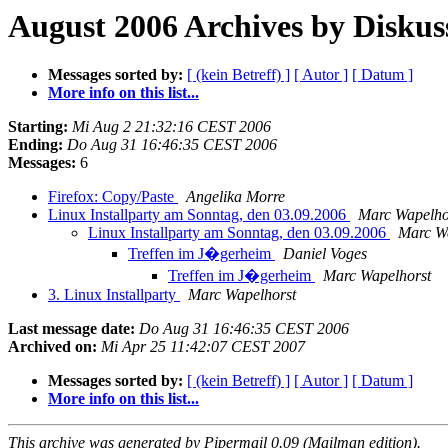
August 2006 Archives by Diskus
Messages sorted by:
[ (kein Betreff) ]
[ Autor ]
[ Datum ]
More info on this list...
Starting:
Mi Aug 2 21:32:16 CEST 2006
Ending:
Do Aug 31 16:46:35 CEST 2006
Messages:
6
Firefox: Copy/Paste
Angelika Morre
Linux Installparty am Sonntag, den 03.09.2006
Marc Wapelho
Linux Installparty am Sonntag, den 03.09.2006
Marc W
Treffen im J�gerheim
Daniel Voges
Treffen im J�gerheim
Marc Wapelhorst
3. Linux Installparty
Marc Wapelhorst
Last message date:
Do Aug 31 16:46:35 CEST 2006
Archived on:
Mi Apr 25 11:42:07 CEST 2007
Messages sorted by:
[ (kein Betreff) ]
[ Autor ]
[ Datum ]
More info on this list...
This archive was generated by Pipermail 0.09 (Mailman edition).