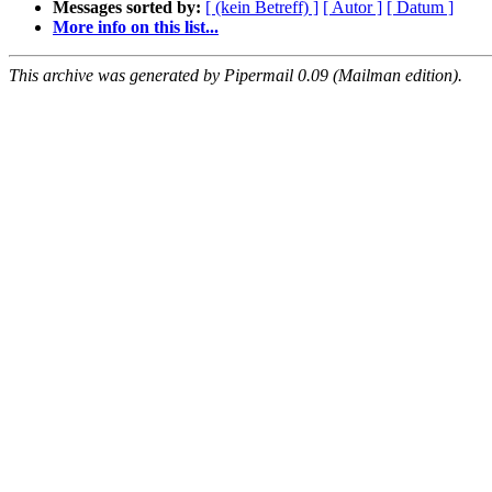
Messages sorted by:
[ (kein Betreff) ]
[ Autor ]
[ Datum ]
More info on this list...
This archive was generated by Pipermail 0.09 (Mailman edition).