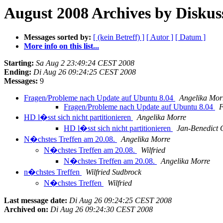
August 2008 Archives by Diskus
Messages sorted by:
[ (kein Betreff) ]
[ Autor ]
[ Datum ]
More info on this list...
Starting:
Sa Aug 2 23:49:24 CEST 2008
Ending:
Di Aug 26 09:24:25 CEST 2008
Messages:
9
Fragen/Probleme nach Update auf Ubuntu 8.04
Angelika Mor
Fragen/Probleme nach Update auf Ubuntu 8.04
F
HD l�sst sich nicht partitionieren
Angelika Morre
HD l�sst sich nicht partitionieren
Jan-Benedict
N�chstes Treffen am 20.08.
Angelika Morre
N�chstes Treffen am 20.08.
Wilfried
N�chstes Treffen am 20.08.
Angelika Morre
n�chstes Treffen
Wilfried Sudbrock
N�chstes Treffen
Wilfried
Last message date:
Di Aug 26 09:24:25 CEST 2008
Archived on:
Di Aug 26 09:24:30 CEST 2008