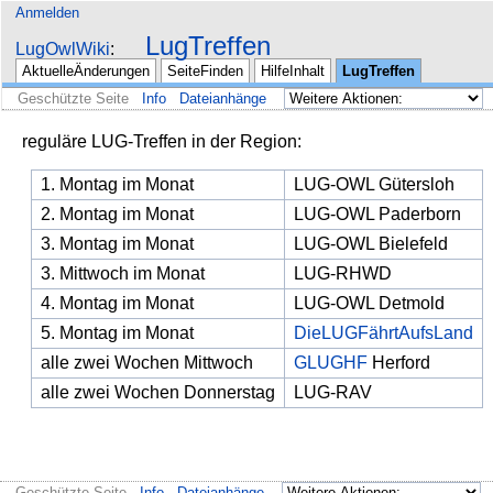
Anmelden
LugTreffen
LugOwlWiki
AktuelleÄnderungen
SeiteFinden
HilfeInhalt
LugTreffen
Geschützte Seite
Info
Dateianhänge
reguläre LUG-Treffen in der Region:
1. Montag im Monat
LUG-OWL Gütersloh
2. Montag im Monat
LUG-OWL Paderborn
3. Montag im Monat
LUG-OWL Bielefeld
3. Mittwoch im Monat
LUG-RHWD
4. Montag im Monat
LUG-OWL Detmold
5. Montag im Monat
DieLUGFährtAufsLand
alle zwei Wochen Mittwoch
GLUGHF
Herford
alle zwei Wochen Donnerstag
LUG-RAV
Geschützte Seite
Info
Dateianhänge