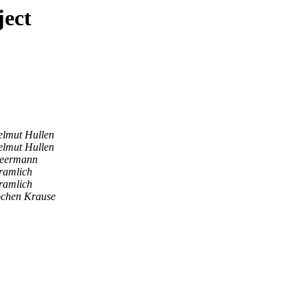
ject
lmut Hullen
lmut Hullen
Beermann
ramlich
ramlich
ochen Krause