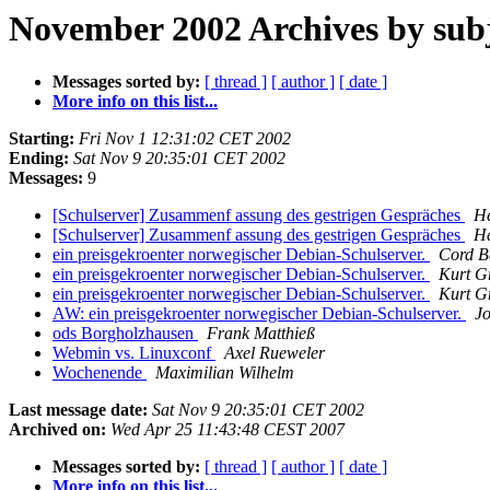
November 2002 Archives by sub
Messages sorted by:
[ thread ]
[ author ]
[ date ]
More info on this list...
Starting:
Fri Nov 1 12:31:02 CET 2002
Ending:
Sat Nov 9 20:35:01 CET 2002
Messages:
9
[Schulserver] Zusammenf assung des gestrigen Gespräches
He
[Schulserver] Zusammenf assung des gestrigen Gespräches
He
ein preisgekroenter norwegischer Debian-Schulserver.
Cord 
ein preisgekroenter norwegischer Debian-Schulserver.
Kurt G
ein preisgekroenter norwegischer Debian-Schulserver.
Kurt G
AW: ein preisgekroenter norwegischer Debian-Schulserver.
J
ods Borgholzhausen
Frank Matthieß
Webmin vs. Linuxconf
Axel Rueweler
Wochenende
Maximilian Wilhelm
Last message date:
Sat Nov 9 20:35:01 CET 2002
Archived on:
Wed Apr 25 11:43:48 CEST 2007
Messages sorted by:
[ thread ]
[ author ]
[ date ]
More info on this list...