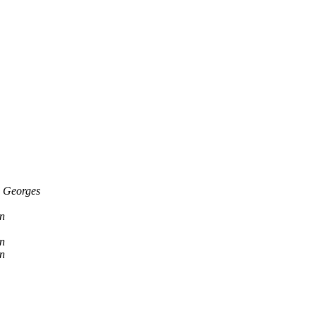
 Georges
n
n
n