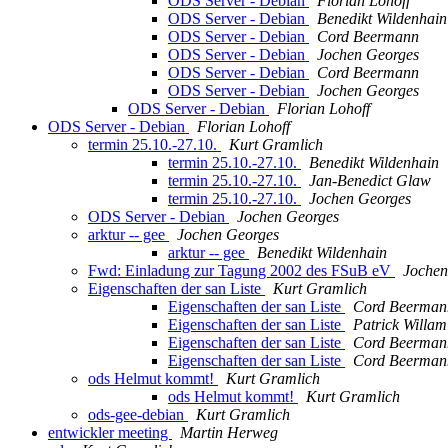
ODS Server - Debian
Florian Lohoff
ODS Server - Debian
Benedikt Wildenhain
ODS Server - Debian
Cord Beermann
ODS Server - Debian
Jochen Georges
ODS Server - Debian
Cord Beermann
ODS Server - Debian
Jochen Georges
ODS Server - Debian
Florian Lohoff
ODS Server - Debian
Florian Lohoff
termin 25.10.-27.10.
Kurt Gramlich
termin 25.10.-27.10.
Benedikt Wildenhain
termin 25.10.-27.10.
Jan-Benedict Glaw
termin 25.10.-27.10.
Jochen Georges
ODS Server - Debian
Jochen Georges
arktur -- gee
Jochen Georges
arktur -- gee
Benedikt Wildenhain
Fwd: Einladung zur Tagung 2002 des FSuB eV
Jochen
Eigenschaften der san Liste
Kurt Gramlich
Eigenschaften der san Liste
Cord Beerman
Eigenschaften der san Liste
Patrick Willam
Eigenschaften der san Liste
Cord Beerman
Eigenschaften der san Liste
Cord Beerman
ods Helmut kommt!
Kurt Gramlich
ods Helmut kommt!
Kurt Gramlich
ods-gee-debian
Kurt Gramlich
entwickler meeting
Martin Herweg