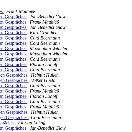
es
Frank Matthieß
gen Gespräches
Jan-Benedict Glaw
gen Gespräches
Frank Matthieß
gen Gespräches
Jan-Benedict Glaw
gen Gespräches
Kurt Gramlich
gen Gespräches
Cord Beermann
gen Gespräches
Cord Beermann
gen Gespräches
Maximilian Wilhelm
gen Gespräches
Maximilian Wilhelm
gen Gespräches
Cord Beermann
gen Gespräches
Florian Lohoff
gen Gespräches
Cord Beermann
igen Gespräches
Helmut Hullen
igen Gespräches
Volker Gueth
gen Gespräches
Cord Beermann
gen Gespräches
Frank Matthieß
gen Gespräches
Florian Lohoff
gen Gespräches
Cord Beermann
gen Gespräches
Frank Matthieß
igen Gespräches
Helmut Hullen
igen Gespräches
Cord Beermann
spräches
Florian Lohoff
gen Gespräches
Jan-Benedict Glaw