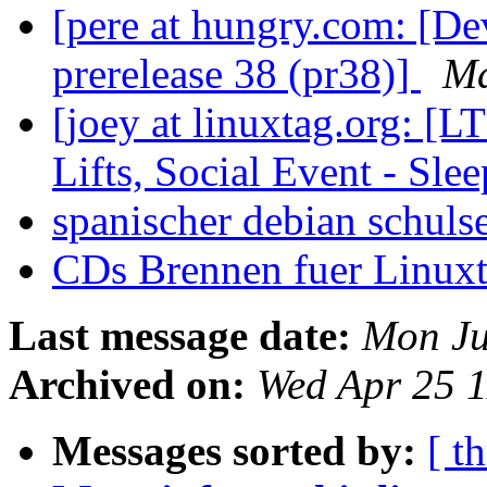
[pere at hungry.com: [D
prerelease 38 (pr38)]
Ma
[joey at linuxtag.org: [
Lifts, Social Event - Sle
spanischer debian schuls
CDs Brennen fuer Linux
Last message date:
Mon Ju
Archived on:
Wed Apr 25 
Messages sorted by:
[ t