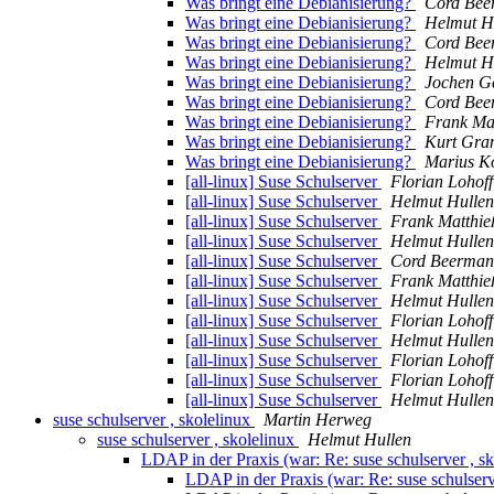
Was bringt eine Debianisierung?
Cord Bee
Was bringt eine Debianisierung?
Helmut H
Was bringt eine Debianisierung?
Cord Bee
Was bringt eine Debianisierung?
Helmut H
Was bringt eine Debianisierung?
Jochen G
Was bringt eine Debianisierung?
Cord Bee
Was bringt eine Debianisierung?
Frank Ma
Was bringt eine Debianisierung?
Kurt Gra
Was bringt eine Debianisierung?
Marius K
[all-linux] Suse Schulserver
Florian Lohoff
[all-linux] Suse Schulserver
Helmut Hullen
[all-linux] Suse Schulserver
Frank Matthie
[all-linux] Suse Schulserver
Helmut Hullen
[all-linux] Suse Schulserver
Cord Beerma
[all-linux] Suse Schulserver
Frank Matthie
[all-linux] Suse Schulserver
Helmut Hullen
[all-linux] Suse Schulserver
Florian Lohoff
[all-linux] Suse Schulserver
Helmut Hullen
[all-linux] Suse Schulserver
Florian Lohoff
[all-linux] Suse Schulserver
Florian Lohoff
[all-linux] Suse Schulserver
Helmut Hullen
suse schulserver , skolelinux
Martin Herweg
suse schulserver , skolelinux
Helmut Hullen
LDAP in der Praxis (war: Re: suse schulserver , s
LDAP in der Praxis (war: Re: suse schulserv