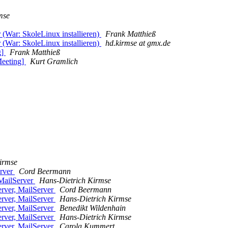
mse
(War: SkoleLinux installieren)
Frank Matthieß
(War: SkoleLinux installieren)
hd.kirmse at gmx.de
g]
Frank Matthieß
Meeting]
Kurt Gramlich
irmse
erver
Cord Beermann
MailServer
Hans-Dietrich Kirmse
rver, MailServer
Cord Beermann
rver, MailServer
Hans-Dietrich Kirmse
rver, MailServer
Benedikt Wildenhain
rver, MailServer
Hans-Dietrich Kirmse
rver, MailServer
Carola Kummert