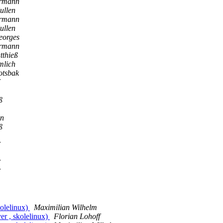
rmann
ullen
rmann
ullen
eorges
rmann
tthieß
mlich
otsbak
ß
nn
ß
kolelinux)
Maximilian Wilhelm
er , skolelinux)
Florian Lohoff