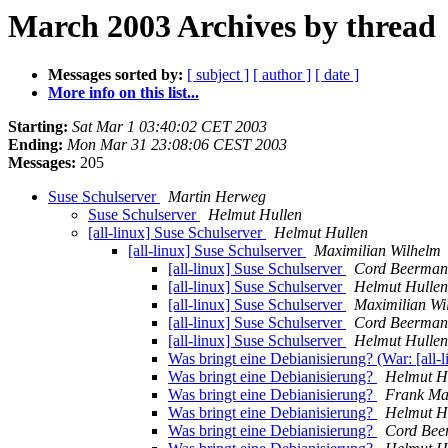
March 2003 Archives by thread
Messages sorted by:
[ subject ]
[ author ]
[ date ]
More info on this list...
Starting:
Sat Mar 1 03:40:02 CET 2003
Ending:
Mon Mar 31 23:08:06 CEST 2003
Messages:
205
Suse Schulserver
Martin Herweg
Suse Schulserver
Helmut Hullen
[all-linux] Suse Schulserver
Helmut Hullen
[all-linux] Suse Schulserver
Maximilian Wilhelm
[all-linux] Suse Schulserver
Cord Beerma
[all-linux] Suse Schulserver
Helmut Hullen
[all-linux] Suse Schulserver
Maximilian Wi
[all-linux] Suse Schulserver
Cord Beerma
[all-linux] Suse Schulserver
Helmut Hullen
Was bringt eine Debianisierung? (War: [all-
Was bringt eine Debianisierung?
Helmut H
Was bringt eine Debianisierung?
Frank Ma
Was bringt eine Debianisierung?
Helmut H
Was bringt eine Debianisierung?
Cord Bee