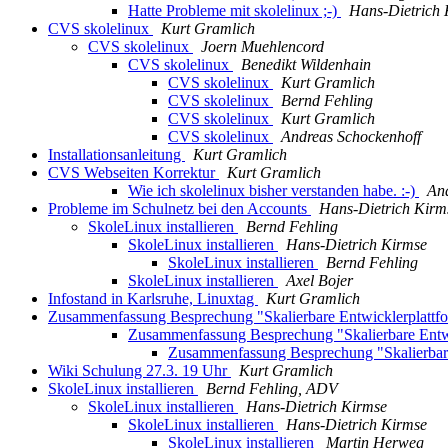
Hatte Probleme mit skolelinux ;-)
Hans-Dietrich 
CVS skolelinux
Kurt Gramlich
CVS skolelinux
Joern Muehlencord
CVS skolelinux
Benedikt Wildenhain
CVS skolelinux
Kurt Gramlich
CVS skolelinux
Bernd Fehling
CVS skolelinux
Kurt Gramlich
CVS skolelinux
Andreas Schockenhoff
Installationsanleitung
Kurt Gramlich
CVS Webseiten Korrektur
Kurt Gramlich
Wie ich skolelinux bisher verstanden habe. :-)
And
Probleme im Schulnetz bei den Accounts
Hans-Dietrich Kirm
SkoleLinux installieren
Bernd Fehling
SkoleLinux installieren
Hans-Dietrich Kirmse
SkoleLinux installieren
Bernd Fehling
SkoleLinux installieren
Axel Bojer
Infostand in Karlsruhe, Linuxtag
Kurt Gramlich
Zusammenfassung Besprechung "Skalierbare Entwicklerplattfo
Zusammenfassung Besprechung "Skalierbare Entwi
Zusammenfassung Besprechung "Skalierbare 
Wiki Schulung 27.3. 19 Uhr
Kurt Gramlich
SkoleLinux installieren
Bernd Fehling, ADV
SkoleLinux installieren
Hans-Dietrich Kirmse
SkoleLinux installieren
Hans-Dietrich Kirmse
SkoleLinux installieren
Martin Herweg