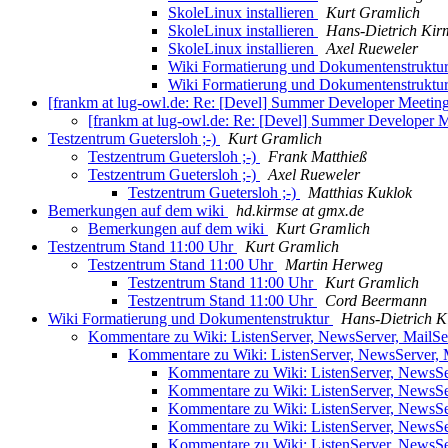
SkoleLinux installieren
Kurt Gramlich
SkoleLinux installieren
Hans-Dietrich Kir
SkoleLinux installieren
Axel Rueweler
Wiki Formatierung und Dokumentenstruktur 
Wiki Formatierung und Dokumentenstruktur 
[frankm at lug-owl.de: Re: [Devel] Summer Developer Meetin
[frankm at lug-owl.de: Re: [Devel] Summer Developer 
Testzentrum Guetersloh ;-)
Kurt Gramlich
Testzentrum Guetersloh ;-)
Frank Matthieß
Testzentrum Guetersloh ;-)
Axel Rueweler
Testzentrum Guetersloh ;-)
Matthias Kuklok
Bemerkungen auf dem wiki
hd.kirmse at gmx.de
Bemerkungen auf dem wiki
Kurt Gramlich
Testzentrum Stand 11:00 Uhr
Kurt Gramlich
Testzentrum Stand 11:00 Uhr
Martin Herweg
Testzentrum Stand 11:00 Uhr
Kurt Gramlich
Testzentrum Stand 11:00 Uhr
Cord Beermann
Wiki Formatierung und Dokumentenstruktur
Hans-Dietrich K
Kommentare zu Wiki: ListenServer, NewsServer, MailS
Kommentare zu Wiki: ListenServer, NewsServer, 
Kommentare zu Wiki: ListenServer, NewsSe
Kommentare zu Wiki: ListenServer, NewsSe
Kommentare zu Wiki: ListenServer, NewsSe
Kommentare zu Wiki: ListenServer, NewsSe
Kommentare zu Wiki: ListenServer, NewsSe