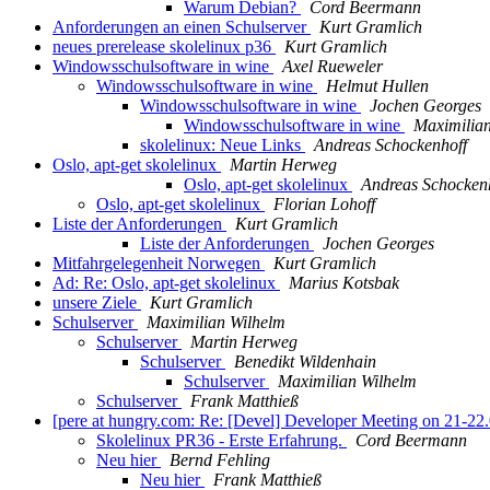
Warum Debian?
Cord Beermann
Anforderungen an einen Schulserver
Kurt Gramlich
neues prerelease skolelinux p36
Kurt Gramlich
Windowsschulsoftware in wine
Axel Rueweler
Windowsschulsoftware in wine
Helmut Hullen
Windowsschulsoftware in wine
Jochen Georges
Windowsschulsoftware in wine
Maximilia
skolelinux: Neue Links
Andreas Schockenhoff
Oslo, apt-get skolelinux
Martin Herweg
Oslo, apt-get skolelinux
Andreas Schocken
Oslo, apt-get skolelinux
Florian Lohoff
Liste der Anforderungen
Kurt Gramlich
Liste der Anforderungen
Jochen Georges
Mitfahrgelegenheit Norwegen
Kurt Gramlich
Ad: Re: Oslo, apt-get skolelinux
Marius Kotsbak
unsere Ziele
Kurt Gramlich
Schulserver
Maximilian Wilhelm
Schulserver
Martin Herweg
Schulserver
Benedikt Wildenhain
Schulserver
Maximilian Wilhelm
Schulserver
Frank Matthieß
[pere at hungry.com: Re: [Devel] Developer Meeting on 21-22
Skolelinux PR36 - Erste Erfahrung.
Cord Beermann
Neu hier
Bernd Fehling
Neu hier
Frank Matthieß