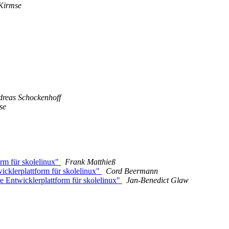
Kirmse
reas Schockenhoff
se
rm für skolelinux"
Frank Matthieß
cklerplattform für skolelinux"
Cord Beermann
Entwicklerplattform für skolelinux"
Jan-Benedict Glaw