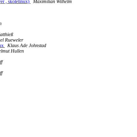
er , skolelinux)
Maximilian Wilhelm
n
atthieß
el Rueweler
nux
Klaus Ade Johnstad
lmut Hullen
ff
ff