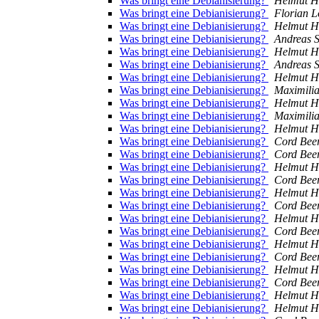
Was bringt eine Debianisierung?
Helmut H
Was bringt eine Debianisierung?
Florian L
Was bringt eine Debianisierung?
Helmut H
Was bringt eine Debianisierung?
Andreas S
Was bringt eine Debianisierung?
Helmut H
Was bringt eine Debianisierung?
Andreas S
Was bringt eine Debianisierung?
Helmut H
Was bringt eine Debianisierung?
Maximili
Was bringt eine Debianisierung?
Helmut H
Was bringt eine Debianisierung?
Maximili
Was bringt eine Debianisierung?
Helmut H
Was bringt eine Debianisierung?
Cord Bee
Was bringt eine Debianisierung?
Cord Bee
Was bringt eine Debianisierung?
Helmut H
Was bringt eine Debianisierung?
Cord Bee
Was bringt eine Debianisierung?
Helmut H
Was bringt eine Debianisierung?
Cord Bee
Was bringt eine Debianisierung?
Helmut H
Was bringt eine Debianisierung?
Cord Bee
Was bringt eine Debianisierung?
Helmut H
Was bringt eine Debianisierung?
Cord Bee
Was bringt eine Debianisierung?
Helmut H
Was bringt eine Debianisierung?
Cord Bee
Was bringt eine Debianisierung?
Helmut H
Was bringt eine Debianisierung?
Helmut H