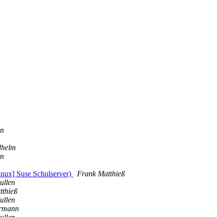
nn
lhelm
nn
linux] Suse Schulserver)
Frank Matthieß
ullen
tthieß
ullen
rmann